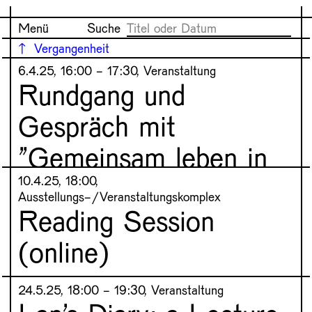
Menü
Suche
Vergangenheit
6.4.25, 16:00 - 17:30, Veranstaltung
Rundgang und
Gespräch mit
"Gemeinsam leben in
Langenhagen e.V."
10.4.25, 18:00,
Ausstellungs-/Veranstaltungskomplex
Reading Session
Im Rahmen der aktuellen Gruppenausstellung
(online)
„Geschichten, die wir uns vorstellen, Geschichten,
die uns verbinden“ im Kunstverein Langenhagen
wird es einen Ausstellungsrundgang mit
24.5.25, 18:00 - 19:30, Veranstaltung
In dieser Online-Lesesitzung werden wir ein
anschließendem Gespräch mit Vertreter*innen von
Kapitel aus Cathy Park Hongs Minor Feelings: A
„Gemeinsam leben in Langenhagen e.V.“.